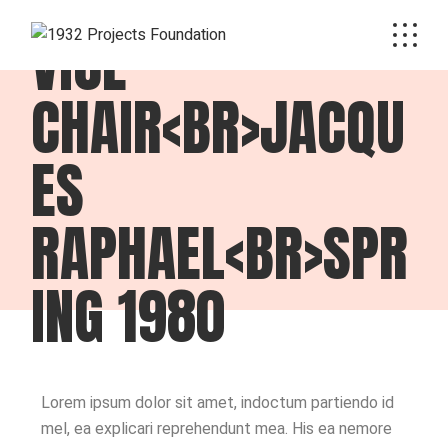
VICE
CHAIR<BR>JACQU
ES
RAPHAEL<BR>SPR
ING 1980
Lorem ipsum dolor sit amet, indoctum partiendo id
mel, ea explicari reprehendunt mea. His ea nemore